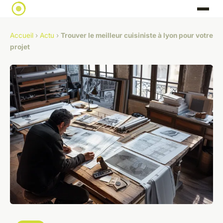
Accueil
›
Actu
›
Trouver le meilleur cuisiniste à lyon pour votre
projet