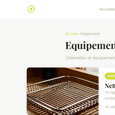
Accueil
A
Accueil
› Equipement
Equipemen
Ustensiles et équipemen
EQU
Net
Un égo
moisi
26 jui