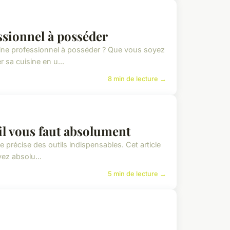
ssionnel à posséder
ine professionnel à posséder ? Que vous soyez
 sa cuisine en u...
8 min de lecture →
'il vous faut absolument
 précise des outils indispensables. Cet article
ez absolu...
5 min de lecture →