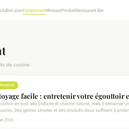
ctu
Bon plan
Equipement
Minceur
Produit
Restaurant Bar
t
ts de cuisine
IPEMENT
toyage facile : entretenir votre égouttoir 
uttoir en bois allie praticité et charme naturel, mais il demande un
ssures. Des gestes simples et des produits doux suffisent à prolon
llet 2025