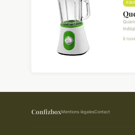
EQU
Que
Quand
indisp
6 nov
Confizbox
Mentions légales
Contact