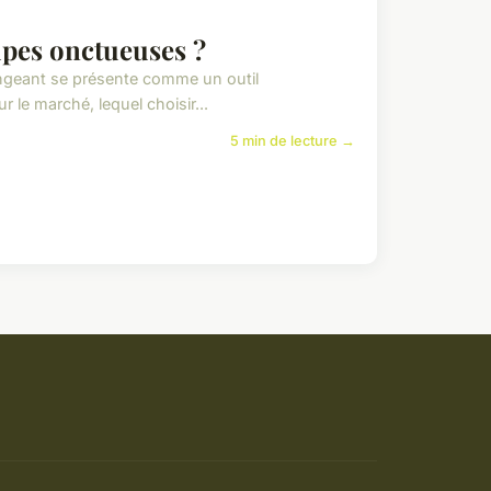
upes onctueuses ?
ngeant se présente comme un outil
 le marché, lequel choisir...
5 min de lecture →