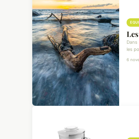
EQU
Les
Dans l
les po
6 nov