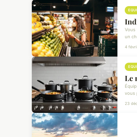
EQU
Ind
Vous 
un ch
4 févr
EQU
Le 
Équip
vous 
23 dé